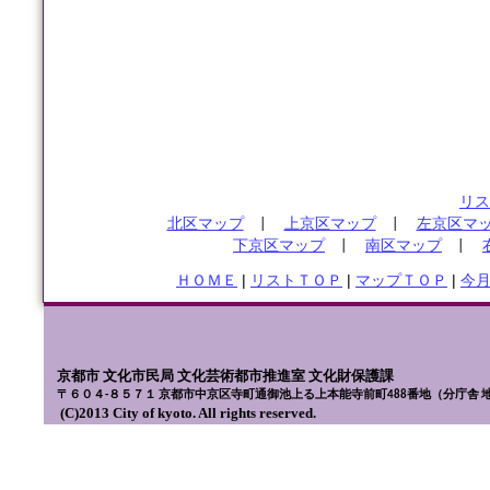
リス
北区マップ
|
上京区マップ
|
左京区マ
下京区マップ
|
南区マップ
|
ＨＯＭＥ
|
リストＴＯＰ
|
マップＴＯＰ
|
今
京都市 文化市民局 文化芸術都市推進室 文化財保護課
〒６０４-８５７１ 京都市中京区寺町通御池上る上本能寺前町488番地（分庁舎 
(C)2013 City of kyoto. All rights reserved.