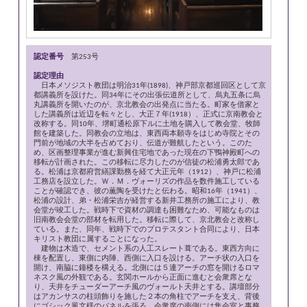
認定番号
第253号
認定理由
日本メソジスト教団は明治31年(1898)、神戸部京都巡回区として京
都講義所を設けた。同34年にその出張伝道所として、烏丸五条に烏
丸講義所を開いたのが、京北教会の出発点に当たる。町家を借家と
した講義所は近辺を転々とし、大正７年(1918）、正式に京南教会と
改称する。同10年、堺町通松原下ルに土地を購入して教会堂、牧師
館を建築した。同教会の立地は、東西両本願寺をはじめ寺院とその
門前が地域の大半を占めており、伝道が難航したという。このた
め、区画整理事業が進む新興住宅地であった現在の下鴨神殿町への
移転が計画された。この移転に尽力したのが信徒の松浦勇太郎であ
る。松浦は京都府営繕課勤務を経て大正元年（1912）、神戸に松浦
工務店を設立した。Ｗ．Ｍ．ヴォーリズの作品を数件施工している
ことが確認でき、彼の薫陶を受けたと伝わる。昭和16年（1941）、
松浦の設計、弟・松浦栄吉が経営する新井工務所の施工により、教
会堂が竣工した。戦時下で資材の調達も困難なため、可能なものは
旧南教会会堂の部材を転用した。移転に際して、京北教会と改称し
ている。また、同年、戦時下でのプロテスタント合同により、日本
キリスト教団に属することになった。
建物は木造で、セメント系の人工スレート葺である。東西方向に
棟を配置し、東側に内陣、西側に入口を設ける。アーチ状の入口を
開け、南脇に鐘楼を構える。北側には５連アーチの窓を開けるロマ
ネスク風の外観である。玄関ホールから正面に進むと会衆席とな
り、天井をチューダーアーチ風のヴォールト天井とする。講壇部分
はアカンサスの柱頭飾りを施した２本の角柱でアーチを支え、背後
にゴシック風文様のパネルを張る。会衆席の南側には集会室と事務