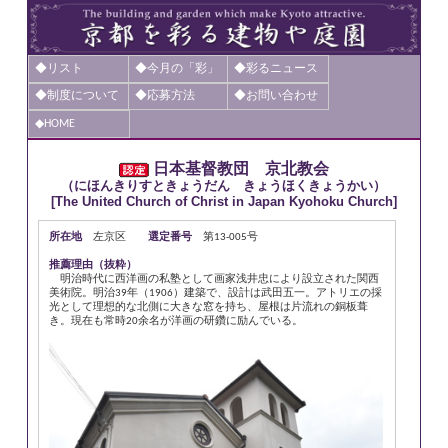
◆リスト
◆今月の「彩」
◆彩るニュース
◆制度について
◆応募方法
◆お問い合わせ
◆HOME
日本基督教団 京北教会
（にほんきりすときょうだん きょうほくきょうかい）
[The United Church of Christ in Japan Kyohoku Church]
所在地
左京区
選定番号
第13-005号
推薦理由（抜粋）
明治時代に西洋画の私塾として画家浅井忠により設立された関西
美術院。明治39年（1906）建築で、設計は武田五一。アトリエの採
光として理想的な北側に大きな窓を持ち、屋根は片流れの銅板葺
き。現在も常時20余名が洋画の研鑽に励んでいる。