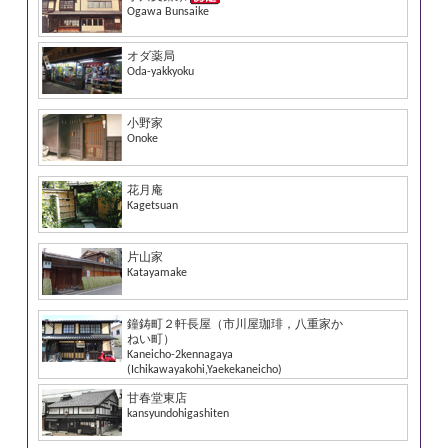
Ogawa Bunsaike
オダ薬局
Oda-yakkyoku
小野家
Onoke
花月庵
Kagetsuan
片山家
Katayamake
鐘鋳町２軒長屋（市川屋珈琲，八重家か
ねい町）
Kaneicho-2kennagaya
(Ichikawayakohi,Yaekekaneicho)
甘春堂東店
kansyundohigashiten