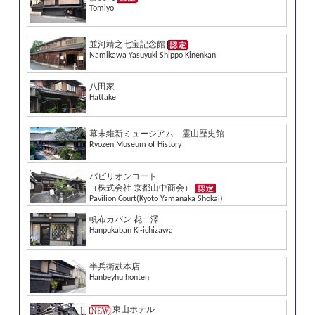
Tomiyo
並河靖之七宝記念館
Namikawa Yasuyuki Shippo Kinenkan
八田家
Hattake
幕末維新ミュージアム 霊山歴史館
Ryozen Museum of History
パビリオンコート
（株式会社 京都山中商会）
Pavilion Court(Kyoto Yamanaka Shokai)
帆布カバン 㐂一澤
Hanpukaban Ki-ichizawa
半兵衛麸本店
Hanbeyhu honten
東山ホテル