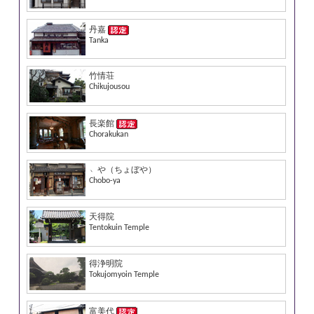
丹嘉
Tanka
竹情荘
Chikujousou
長楽館
Chorakukan
﹅や（ちょぼや）
Chobo-ya
天得院
Tentokuin Temple
得浄明院
Tokujomyoin Temple
富美代