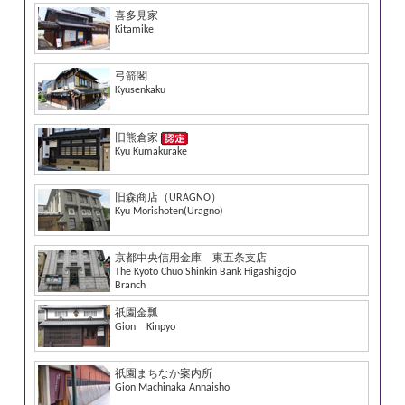
喜多見家
Kitamike
弓箭閣
Kyusenkaku
旧熊倉家
Kyu Kumakurake
旧森商店（URAGNO）
Kyu Morishoten(Uragno)
京都中央信用金庫 東五条支店
The Kyoto Chuo Shinkin Bank Higashigojo
Branch
祇園金瓢
Gion Kinpyo
祇園まちなか案内所
Gion Machinaka Annaisho