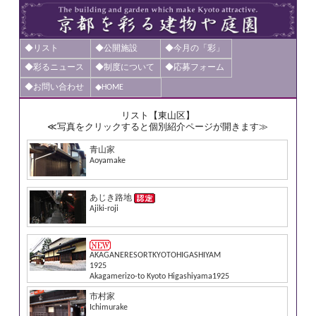
◆リスト
◆公開施設
◆今月の「彩」
◆彩るニュース
◆制度について
◆応募フォーム
◆お問い合わせ
◆HOME
リスト【東山区】
≪写真をクリックすると個別紹介ページが開きます≫
青山家
Aoyamake
あじき路地
Ajiki-roji
AKAGANERESORTKYOTOHIGASHIYAM
1925
Akagamerizo-to Kyoto Higashiyama1925
市村家
Ichimurake