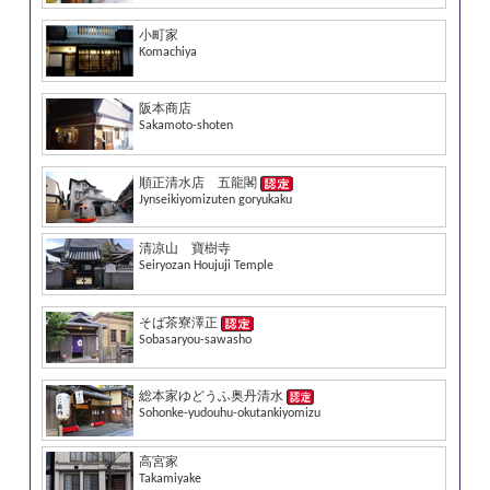
小町家
Komachiya
阪本商店
Sakamoto-shoten
順正清水店 五龍閣
Jynseikiyomizuten goryukaku
清凉山 寶樹寺
Seiryozan Houjuji Temple
そば茶寮澤正
Sobasaryou-sawasho
総本家ゆどうふ奥丹清水
Sohonke-yudouhu-okutankiyomizu
高宮家
Takamiyake