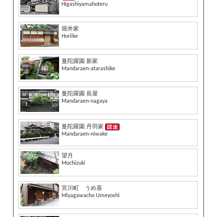
Higashiyamahoteru
堀井家
Horiike
曼陀羅園 新家
Mandaraen-atarashike
曼陀羅園 長屋
Mandaraen-nagaya
曼陀羅園 丹羽家
Mandaraen-niwake
望月
Mochizuki
宮川町 うめ喜
Miyagawacho Umeyoshi