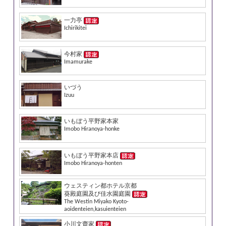
一力亭
Ichirikitei
今村家
Imamurake
いづう
Izuu
いもぼう平野家本家
Imobo Hiranoya-honke
いもぼう平野家本店
Imobo Hiranoya-honten
ウェスティン都ホテル京都
葵殿庭園及び佳水園庭園
The Westin Miyako Kyoto-
aoidenteien,kasuienteien
小川文齋家