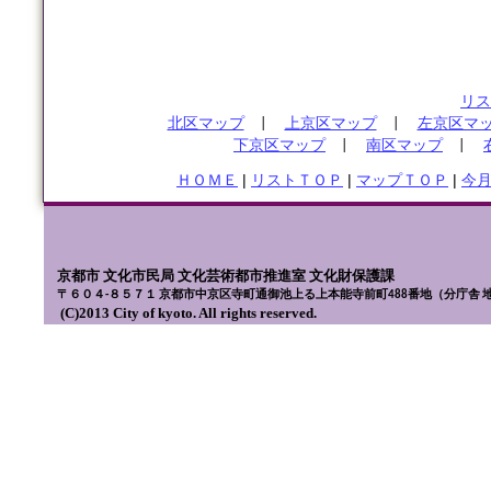
リス
北区マップ
|
上京区マップ
|
左京区マ
下京区マップ
|
南区マップ
|
ＨＯＭＥ
|
リストＴＯＰ
|
マップＴＯＰ
|
今
京都市 文化市民局 文化芸術都市推進室 文化財保護課
〒６０４-８５７１ 京都市中京区寺町通御池上る上本能寺前町488番地（分庁舎 
(C)2013 City of kyoto. All rights reserved.